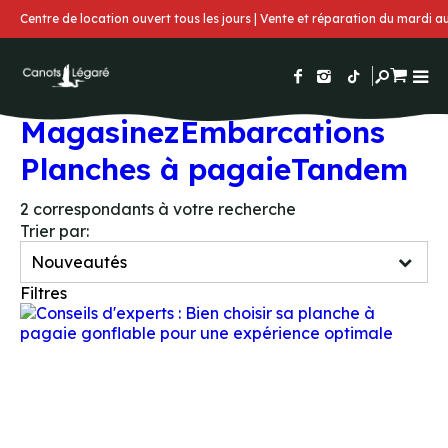
Centre de location ouvert tous les jours | Vente et réparation du mardi 
Magasinez
Embarcations
Planches à pagaie
Tandem
2
correspondants à votre recherche
Trier par:
Filtres