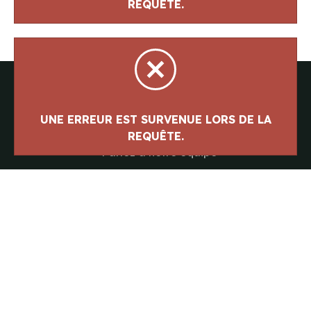
UNE ERREUR EST SURVENUE LORS DE LA
REQUÊTE.
UNE ERREUR EST SURVENUE LORS DE LA
REQUÊTE.
Parlez à notre équipe
418-843-7979
Suivez-nous
#canotslegare
Carrière