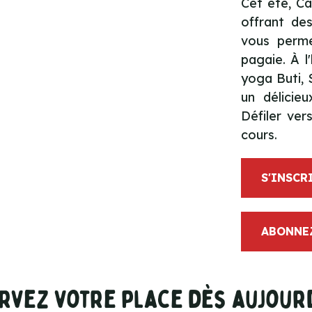
Cet été, C
offrant des
vous perme
pagaie. À 
yoga Buti,
un délicie
Défiler ver
cours.
S'INSCR
ABONNEZ
rvez votre place dès aujourd’