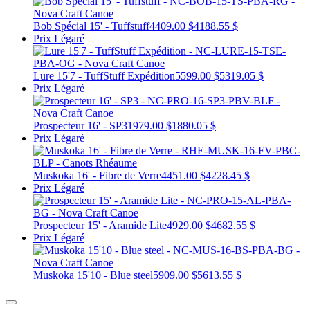
Bob Spécial 15' - Tuffstuff
4409.00 $
4188.55 $
Prix Légaré
Lure 15'7 - TuffStuff Expédition
5599.00 $
5319.05 $
Prix Légaré
Prospecteur 16' - SP3
1979.00 $
1880.05 $
Prix Légaré
Muskoka 16' - Fibre de Verre
4451.00 $
4228.45 $
Prix Légaré
Prospecteur 15' - Aramide Lite
4929.00 $
4682.55 $
Prix Légaré
Muskoka 15'10 - Blue steel
5909.00 $
5613.55 $