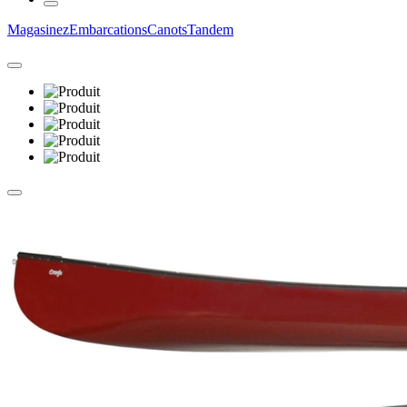
Magasinez
Embarcations
Canots
Tandem