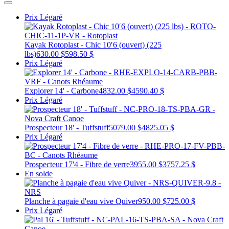
Prix Légaré
Kayak Rotoplast - Chic 10′6 (ouvert) (225
lbs)
630.00 $
598.50 $
Prix Légaré
Explorer 14' - Carbone
4832.00 $
4590.40 $
Prix Légaré
Prospecteur 18' - Tuffstuff
5079.00 $
4825.05 $
Prix Légaré
Prospecteur 17'4 - Fibre de verre
3955.00 $
3757.25 $
En solde
Planche à pagaie d'eau vive Quiver
950.00 $
725.00 $
Prix Légaré