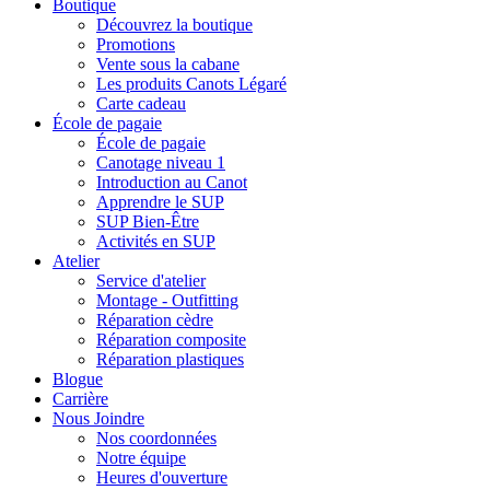
Boutique
Découvrez la boutique
Promotions
Vente sous la cabane
Les produits Canots Légaré
Carte cadeau
École de pagaie
École de pagaie
Canotage niveau 1
Introduction au Canot
Apprendre le SUP
SUP Bien-Être
Activités en SUP
Atelier
Service d'atelier
Montage - Outfitting
Réparation cèdre
Réparation composite
Réparation plastiques
Blogue
Carrière
Nous Joindre
Nos coordonnées
Notre équipe
Heures d'ouverture