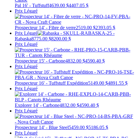
Pal 16' - Tuffstuff
4639.00 $
4407.05 $
Prix Légaré
Prospecteur 14' - Fibre de verre
2519.00 $
2393.05 $
Prix Légaré
Rabaska
8775.00 $
8200.00 $
Prix Légaré
Prospecteur 15' - Carbone
4832.00 $
4590.40 $
Prix Légaré
Prospecteur 16' - Tuffstuff Expédition
5149.00 $
4891.55 $
Prix Légaré
Explorer 14' - Carbone
4832.00 $
4590.40 $
Prix Légaré
Prospecteur 14' - Blue Steel
5459.00 $
5186.05 $
Prix Légaré