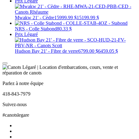
Prix Légaré
Mwakw 21' - Cèdre
15999.99 $
15199.99 $
NRS - Colle Stabond
80.33 $
Prix Légaré
Hudson Bay 21' - Fibre de verre
6799.00 $
6459.05 $
Parlez à notre équipe
418-843-7979
Suivez-nous
#canotslegare