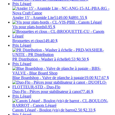
Prix Légaré
Angler 15' - Aramide Lite
5149.00 $
4891.55 $
Vis pour plats-bords
0.95 $
Broquettes et clous
149.40 $
Prix Légaré
PR Distribution - Washer à échelle
0.53 $
0.50 $
Prix Légaré
Blue Boardshop - Valve de planche à pagaie
19.00 $
17.67 $
Duo-Flo - Pièces pour stabilisateur à canot
77.46 $
Prix Légaré
Canots Légaré - Boulon (vis) de barrot
2.50 $
2.33 $
Prix Légaré