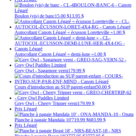
Boulon (vis) de banc
15.00 $
13.95 $
Autocollant Canots Légaré « écusson Loretteville »
1.00 $
Autocollant Canots Légaré « demi-lune »
1.00 $
Grey Owl - Sagamore verni
179.99 $
Cours d'introduction au SUP parent-enfant
50.00 $
Grey Owl - Cherry Tripper verni
179.99 $
Prix Légaré
Planche à pagaie Mandala 10'
719.99 $
683.99 $
Prix Légaré