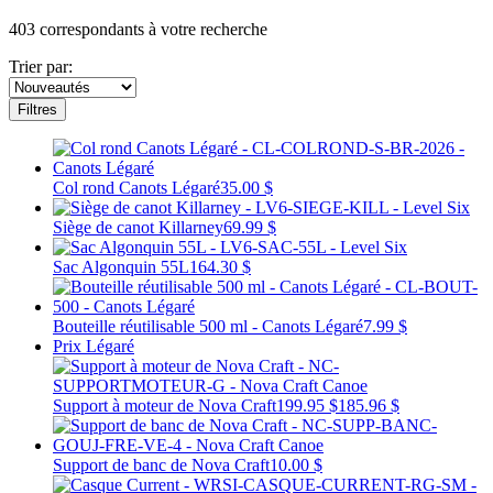
403
correspondants à votre recherche
Trier par:
Filtres
Col rond Canots Légaré
35.00 $
Siège de canot Killarney
69.99 $
Sac Algonquin 55L
164.30 $
Bouteille réutilisable 500 ml - Canots Légaré
7.99 $
Prix Légaré
Support à moteur de Nova Craft
199.95 $
185.96 $
Support de banc de Nova Craft
10.00 $