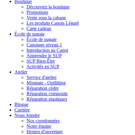
Boutique
Découvrez la boutique
Promotions
Vente sous la cabane
Les produits Canots Légaré
Carte cadeau
École de pagaie
École de pagaie
Canotage niveau 1
Introduction au Canot
Apprendre le SUP
SUP Bien-Être
Activités en SUP
Atelier
Service d'atelier
Montage - Outfitting
Réparation cèdre
Réparation composite
Réparation plastiques
Blogue
Carrière
Nous Joindre
Nos coordonnées
Notre équipe
Heures d'ouverture