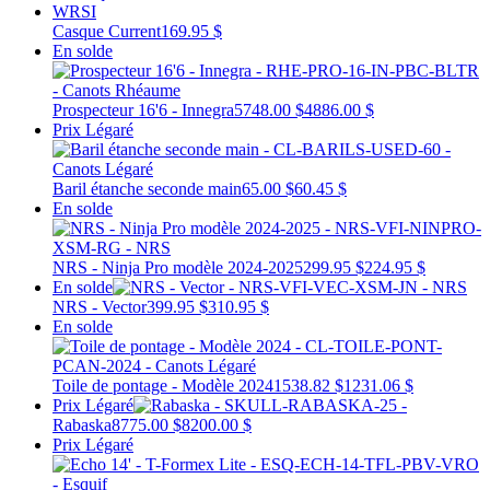
Casque Current
169.95 $
En solde
Prospecteur 16'6 - Innegra
5748.00 $
4886.00 $
Prix Légaré
Baril étanche seconde main
65.00 $
60.45 $
En solde
NRS - Ninja Pro modèle 2024-2025
299.95 $
224.95 $
En solde
NRS - Vector
399.95 $
310.95 $
En solde
Toile de pontage - Modèle 2024
1538.82 $
1231.06 $
Prix Légaré
Rabaska
8775.00 $
8200.00 $
Prix Légaré