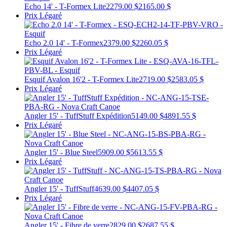
Echo 14' - T-Formex Lite
2279.00 $
2165.00 $
Prix Légaré
Echo 2.0 14' - T-Formex
2379.00 $
2260.05 $
Prix Légaré
Esquif Avalon 16'2 - T-Formex Lite
2719.00 $
2583.05 $
Prix Légaré
Angler 15' - TuffStuff Expédition
5149.00 $
4891.55 $
Prix Légaré
Angler 15' - Blue Steel
5909.00 $
5613.55 $
Prix Légaré
Angler 15' - TuffStuff
4639.00 $
4407.05 $
Prix Légaré
Angler 15' - Fibre de verre
2829.00 $
2687.55 $