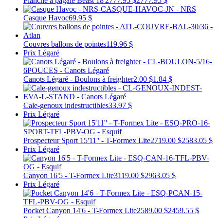
Planche à pagaie Beast 18'
2777.95 $
2777.95 $
Casque Havoc
69.95 $
Couvres ballons de pointes
119.96 $
Prix Légaré
Canots Légaré - Boulons à freighter
2.00 $
1.84 $
Cale-genoux indestructibles
33.97 $
Prix Légaré
Prospecteur Sport 15'11'' - T-Formex Lite
2719.00 $
2583.05 $
Prix Légaré
Canyon 16'5 - T-Formex Lite
3119.00 $
2963.05 $
Prix Légaré
Pocket Canyon 14'6 - T-Formex Lite
2589.00 $
2459.55 $