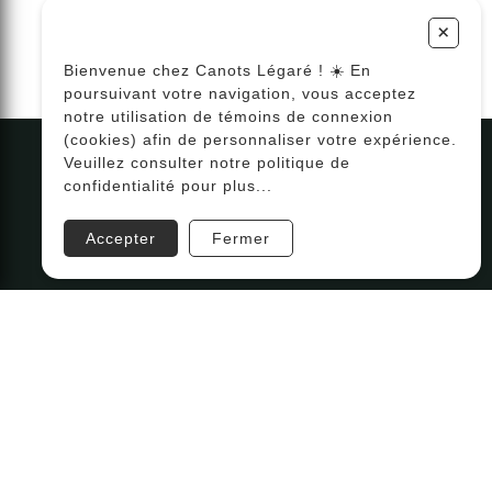
+
Bienvenue chez Canots Légaré ! ☀️ En
poursuivant votre navigation, vous acceptez
notre utilisation de témoins de connexion
(cookies) afin de personnaliser votre expérience.
Veuillez consulter notre politique de
confidentialité pour plus...
Accepter
Fermer
Parlez à notre équipe
418-843-7979
Suivez-nous
#canotslegare