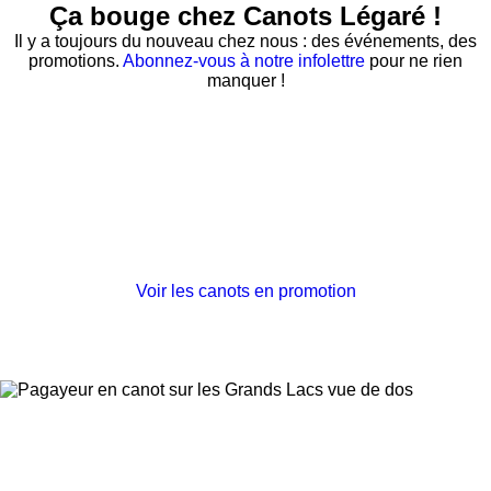
Ça bouge chez Canots Légaré !
Il y a toujours du nouveau chez nous : des événements, des
promotions.
Abonnez-vous à notre infolettre
pour ne rien
manquer !
Nos canots haut de
gamme en rabais
Jusqu'à 25% de rabais sur les canots Rhéaume !
Voir les canots en promotion
Trouvez l'aviron
parfait pour vous