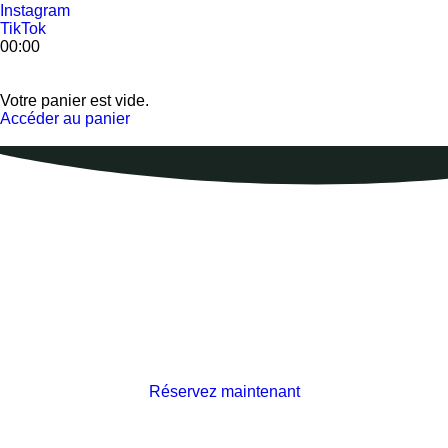
Instagram
TikTok
00
:
00
Votre panier est vide.
Accéder au panier
Location de canot, de kayak
et de paddleboard
Vente et réparation
Cours de canot et de
planche à pagaie
Réservez maintenant