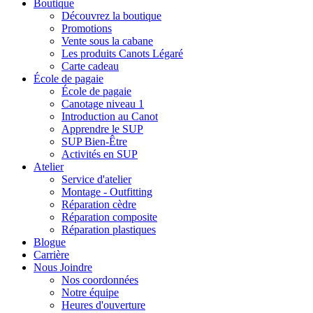
Boutique
Découvrez la boutique
Promotions
Vente sous la cabane
Les produits Canots Légaré
Carte cadeau
École de pagaie
École de pagaie
Canotage niveau 1
Introduction au Canot
Apprendre le SUP
SUP Bien-Être
Activités en SUP
Atelier
Service d'atelier
Montage - Outfitting
Réparation cèdre
Réparation composite
Réparation plastiques
Blogue
Carrière
Nous Joindre
Nos coordonnées
Notre équipe
Heures d'ouverture