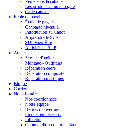
Vente sous la cabane
Les produits Canots Légaré
Carte cadeau
École de pagaie
École de pagaie
Canotage niveau 1
Introduction au Canot
Apprendre le SUP
SUP Bien-Être
Activités en SUP
Atelier
Service d'atelier
Montage - Outfitting
Réparation cèdre
Réparation composite
Réparation plastiques
Blogue
Carrière
Nous Joindre
Nos coordonnées
Notre équipe
Heures d'ouverture
Prenez rendez-vous
Infolettre
Commandites et partenariats