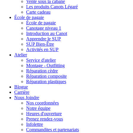
Vente sous la cabane
Les produits Canots Légaré
Carte cadeau
École de pagaie
École de pagaie
Canotage niveau 1
Introduction au Canot
Apprendre le SUP
SUP Bien-Être
Activités en SUP
Atelier
Service d'atelier
Montage - Outfitting
Réparation cèdre
Réparation composite
Réparation plastiques
Blogue
Carrière
Nous Joindre
Nos coordonnées
Notre équipe
Heures d'ouverture
Prenez rendez-vous
Infolettre
Commandites et partenariats