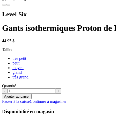
Level Six
Gants isothermiques Proton de L
44.95 $
Taille:
très petit
petit
moyen
grand
très grand
Quantité
-
+
Ajouter au panier
Passer à la caisse
Continuer à magasiner
Disponibilité en magasin