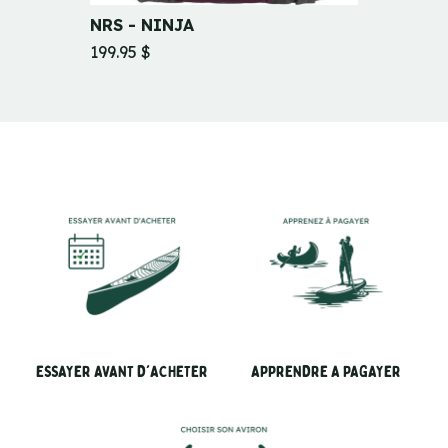
NRS - NINJA
NRS -
199.95 $
164.95
ESSAYER AVANT D'ACHETER
APPRENDRE A PAGAYER