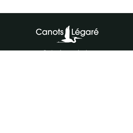
Parlez à notre équipe
418-843-7979
Suivez-nous
#canotslegare
Carrière
Notre équipe