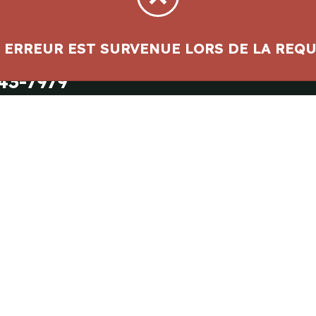
à notre équipe
43-7979
 ERREUR EST SURVENUE LORS DE LA REQU
tez Nos Services
Infolettre
n
e
on
ion
* champs requis