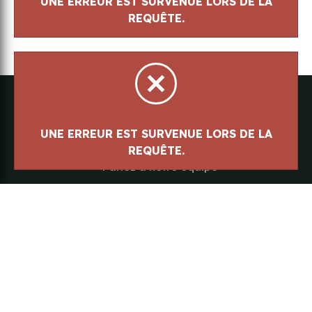
UNE ERREUR EST SURVENUE LORS DE LA
REQUÊTE.
UNE ERREUR EST SURVENUE LORS DE LA
REQUÊTE.
Parlez à notre équipe
418-843-7979
Suivez-nous
#canotslegare