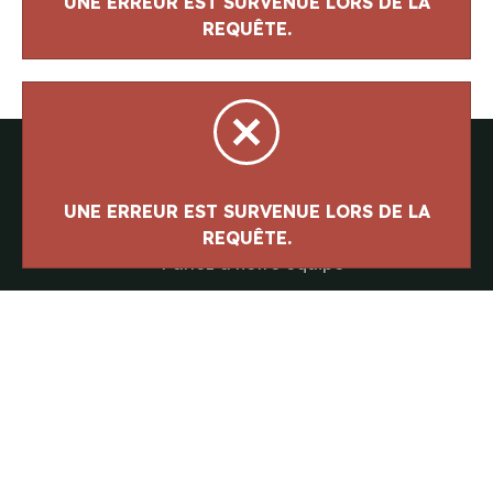
UNE ERREUR EST SURVENUE LORS DE LA
REQUÊTE.
UNE ERREUR EST SURVENUE LORS DE LA
REQUÊTE.
Parlez à notre équipe
418-843-7979
Suivez-nous
#canotslegare