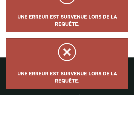
Parlez à notre équipe
418-843-7979
Suivez-nous
#canotslegare