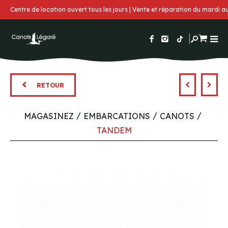
Centre de location ouvert tous les jours | Vente et réparation du mardi 
RETOUR
MAGASINEZ
EMBARCATIONS
CANOTS
TANDEM