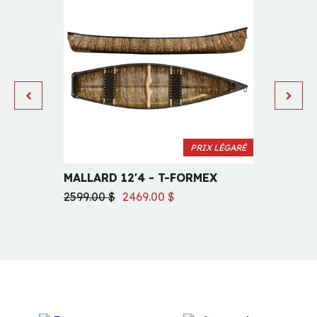
PRIX LÉGARÉ
MALLARD 12'4 - T-FORMEX
EXPLO
2599.00 $
2469.00 $
4823.0