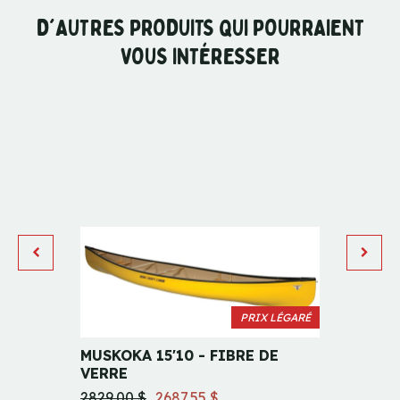
D'AUTRES PRODUITS QUI POURRAIENT
VOUS INTÉRESSER
PRIX LÉGARÉ
MUSKOKA 15'10 - FIBRE DE
ANGLE
VERRE
4639.0
2829.00 $
2687.55 $