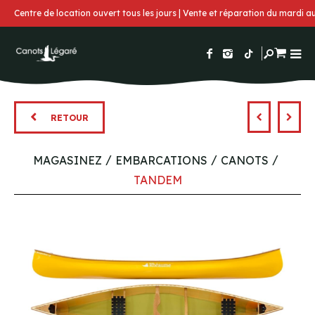
Centre de location ouvert tous les jours | Vente et réparation du mardi 
RETOUR
MAGASINEZ
EMBARCATIONS
CANOTS
TANDEM