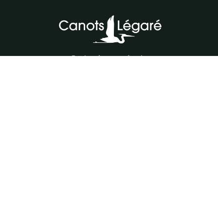
Parlez à notre équipe
418-843-7979
Suivez-nous
#canotslegare
Carrière
Notre équipe
Vente d'embarcations usages
Infolettre