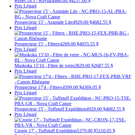
Rebel 14'3 - Kevlar
4460.00 $
4237.00 $
Prix Légaré
Prospecteur 15' - Aramide Lite
4929.00 $
4682.55 $
Prix Légaré
Prospecteur 15' - Fibrex
4269.00 $
4055.55 $
Prix Légaré
Muskoka 15'10 - Fibre de verre
2829.00 $
2687.55 $
Prix Légaré
Prospecteur 17'4 - Fibrex
4599.00 $
4369.05 $
Prix Légaré
Prospecteur 15' - Tuffstuff Expédition
4929.00 $
4682.55 $
Prix Légaré
Cronje 17' - Tuffstuff Expédition
5379.00 $
5110.05 $