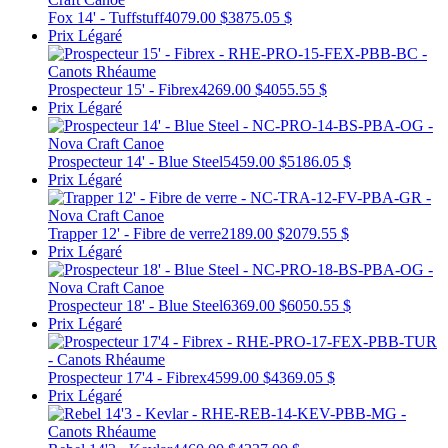
Fox 14' - Tuffstuff
4079.00 $
3875.05 $
Prix Légaré
Prospecteur 15' - Fibrex
4269.00 $
4055.55 $
Prix Légaré
Prospecteur 14' - Blue Steel
5459.00 $
5186.05 $
Prix Légaré
Trapper 12' - Fibre de verre
2189.00 $
2079.55 $
Prix Légaré
Prospecteur 18' - Blue Steel
6369.00 $
6050.55 $
Prix Légaré
Prospecteur 17'4 - Fibrex
4599.00 $
4369.05 $
Prix Légaré