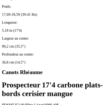
Poids:
17,69-18,59 (39-41 lbs)
Longueur:
5,18 m (17'4)
Largeur au centre:
90,2 cm (35,5")
Profondeur au centre:
36,8 cm (14,5")
Canots Rhéaume
Prospecteur 17'4 carbone plats-
bords cerisier mangue
PDSM
5252.00 $
Prix Légaré
4989.40$