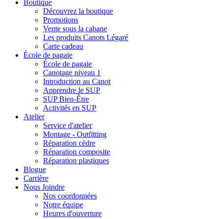
Boutique
Découvrez la boutique
Promotions
Vente sous la cabane
Les produits Canots Légaré
Carte cadeau
École de pagaie
École de pagaie
Canotage niveau 1
Introduction au Canot
Apprendre le SUP
SUP Bien-Être
Activités en SUP
Atelier
Service d'atelier
Montage - Outfitting
Réparation cèdre
Réparation composite
Réparation plastiques
Blogue
Carrière
Nous Joindre
Nos coordonnées
Notre équipe
Heures d'ouverture