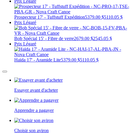
Prix Légaré
Prospecteur 17' - Tuffstuff Expédition
5379.00 $
5110.05 $
Prix Légaré
Bob Spécial 15' - Fibre de verre
2679.00 $
2545.05 $
Prix Légaré
Haïda 17' - Aramide Lite
5379.00 $
5110.05 $
Essayer avant d'acheter
Apprendre a pagayer
Choisir son aviron