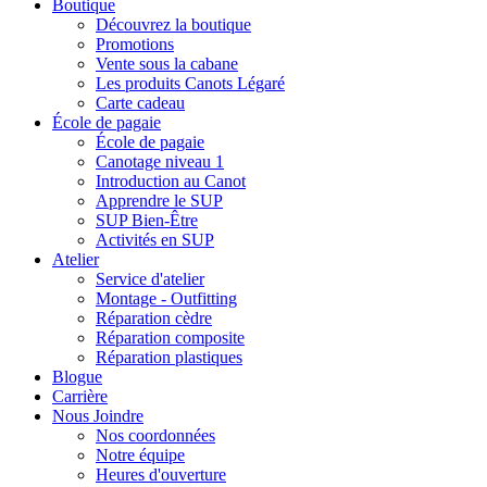
Boutique
Découvrez la boutique
Promotions
Vente sous la cabane
Les produits Canots Légaré
Carte cadeau
École de pagaie
École de pagaie
Canotage niveau 1
Introduction au Canot
Apprendre le SUP
SUP Bien-Être
Activités en SUP
Atelier
Service d'atelier
Montage - Outfitting
Réparation cèdre
Réparation composite
Réparation plastiques
Blogue
Carrière
Nous Joindre
Nos coordonnées
Notre équipe
Heures d'ouverture