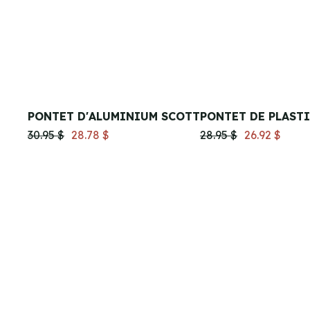
PONTET D'ALUMINIUM SCOTT
PONTET DE PLAST
30.95 $
28.78 $
28.95 $
26.92 $