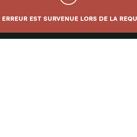
à notre équipe
 ERREUR EST SURVENUE LORS DE LA REQU
43-7979
tez Nos Services
Infolettre
n
e
on
ion
* champs requis