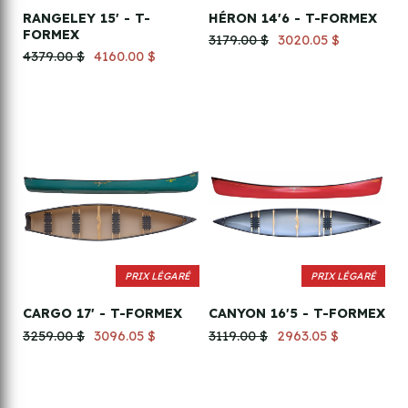
RANGELEY 15' - T-
HÉRON 14'6 - T-FORMEX
FORMEX
3179.00 $
3020.05 $
4379.00 $
4160.00 $
PRIX LÉGARÉ
PRIX LÉGARÉ
CARGO 17' - T-FORMEX
CANYON 16'5 - T-FORMEX
3259.00 $
3096.05 $
3119.00 $
2963.05 $