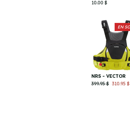
10.00 $
EN S
NRS - VECTOR
399.95 $
310.95 $