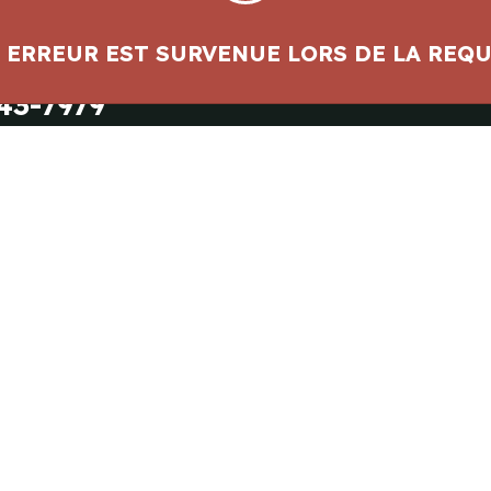
 ERREUR EST SURVENUE LORS DE LA REQU
à notre équipe
43-7979
tez Nos Services
Infolettre
n
e
on
ion
* champs requis