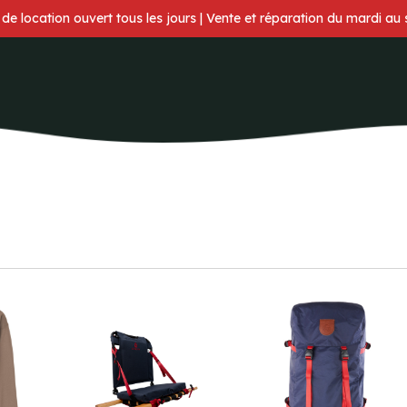
 de location ouvert tous les jours | Vente et réparation du mardi au