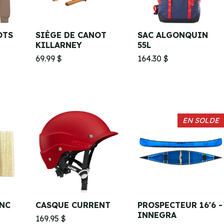
OTS
SIÈGE DE CANOT
SAC ALGONQUIN
KILLARNEY
55L
69.99 $
164.30 $
EN SOLDE
ANC
CASQUE CURRENT
PROSPECTEUR 16'6 -
INNEGRA
169.95 $