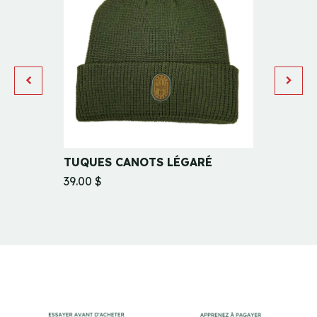
TUQUES CANOTS LÉGARÉ
CASQ
39.00 $
39.00 