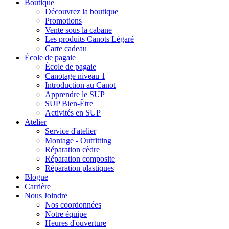
Boutique
Découvrez la boutique
Promotions
Vente sous la cabane
Les produits Canots Légaré
Carte cadeau
École de pagaie
École de pagaie
Canotage niveau 1
Introduction au Canot
Apprendre le SUP
SUP Bien-Être
Activités en SUP
Atelier
Service d'atelier
Montage - Outfitting
Réparation cèdre
Réparation composite
Réparation plastiques
Blogue
Carrière
Nous Joindre
Nos coordonnées
Notre équipe
Heures d'ouverture