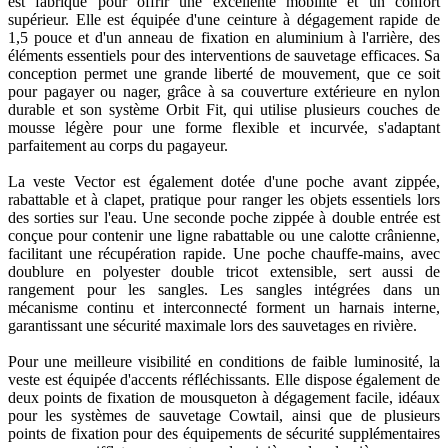
est fabriqué pour offrir une excellente mobilité et un confort
supérieur. Elle est équipée d'une ceinture à dégagement rapide de
1,5 pouce et d'un anneau de fixation en aluminium à l'arrière, des
éléments essentiels pour des interventions de sauvetage efficaces. Sa
conception permet une grande liberté de mouvement, que ce soit
pour pagayer ou nager, grâce à sa couverture extérieure en nylon
durable et son système Orbit Fit, qui utilise plusieurs couches de
mousse légère pour une forme flexible et incurvée, s'adaptant
parfaitement au corps du pagayeur.
La veste Vector est également dotée d'une poche avant zippée,
rabattable et à clapet, pratique pour ranger les objets essentiels lors
des sorties sur l'eau. Une seconde poche zippée à double entrée est
conçue pour contenir une ligne rabattable ou une calotte crânienne,
facilitant une récupération rapide. Une poche chauffe-mains, avec
doublure en polyester double tricot extensible, sert aussi de
rangement pour les sangles. Les sangles intégrées dans un
mécanisme continu et interconnecté forment un harnais interne,
garantissant une sécurité maximale lors des sauvetages en rivière.
Pour une meilleure visibilité en conditions de faible luminosité, la
veste est équipée d'accents réfléchissants. Elle dispose également de
deux points de fixation de mousqueton à dégagement facile, idéaux
pour les systèmes de sauvetage Cowtail, ainsi que de plusieurs
points de fixation pour des équipements de sécurité supplémentaires