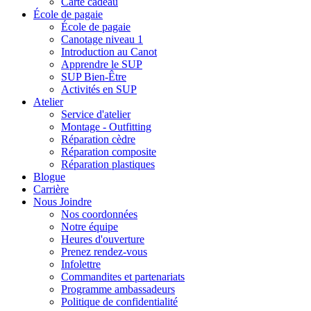
Carte cadeau
École de pagaie
École de pagaie
Canotage niveau 1
Introduction au Canot
Apprendre le SUP
SUP Bien-Être
Activités en SUP
Atelier
Service d'atelier
Montage - Outfitting
Réparation cèdre
Réparation composite
Réparation plastiques
Blogue
Carrière
Nous Joindre
Nos coordonnées
Notre équipe
Heures d'ouverture
Prenez rendez-vous
Infolettre
Commandites et partenariats
Programme ambassadeurs
Politique de confidentialité