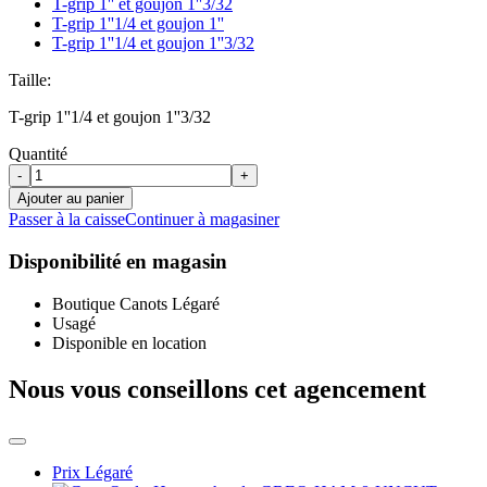
T-grip 1'' et goujon 1''3/32
T-grip 1''1/4 et goujon 1''
T-grip 1''1/4 et goujon 1''3/32
Taille:
T-grip 1''1/4 et goujon 1''3/32
Quantité
-
+
Ajouter au panier
Passer à la caisse
Continuer à magasiner
Disponibilité en magasin
Boutique Canots Légaré
Usagé
Disponible en location
Nous vous conseillons cet agencement
Prix Légaré