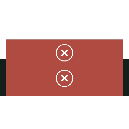
Parlez à notre équipe
418-843-7979
Suivez-nous
#canotslegare