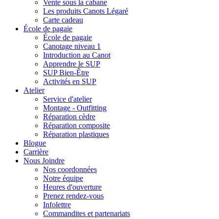
Vente sous la cabane
Les produits Canots Légaré
Carte cadeau
École de pagaie
École de pagaie
Canotage niveau 1
Introduction au Canot
Apprendre le SUP
SUP Bien-Être
Activités en SUP
Atelier
Service d'atelier
Montage - Outfitting
Réparation cèdre
Réparation composite
Réparation plastiques
Blogue
Carrière
Nous Joindre
Nos coordonnées
Notre équipe
Heures d'ouverture
Prenez rendez-vous
Infolettre
Commandites et partenariats