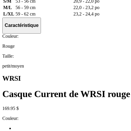
S/M
53 - 56 cm
20,9 - 22,0 po
M/L
56 - 59 cm
22,0 - 23,2 po
L/XL
59 - 62 cm
23,2 - 24,4 po
Caractéristique
Couleur:
Rouge
Taille:
petit/moyen
WRSI
Casque Current de WRSI rouge
169.95 $
Couleur: