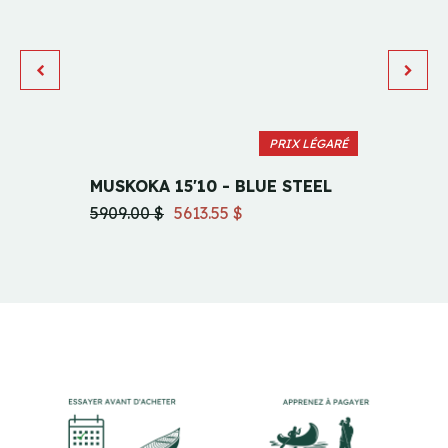
PRIX LÉGARÉ
MUSKOKA 15'10 - BLUE STEEL
MUSKO
5909.00 $
5613.55 $
5909.0