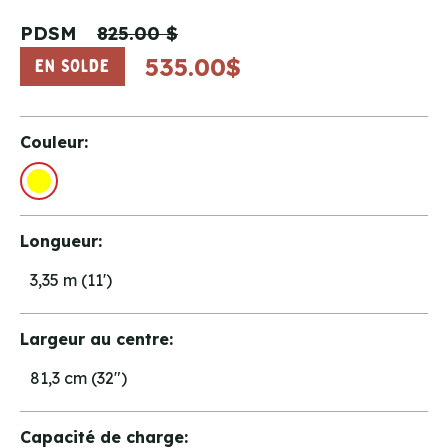
PDSM
825.00 $
535.00$
EN SOLDE
Couleur:
Longueur:
3,35 m (11')
Largeur au centre:
81,3 cm (32")
Capacité de charge: