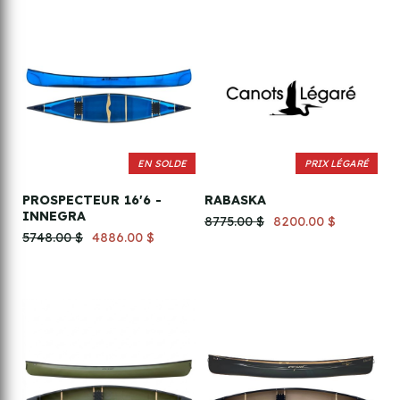
EN SOLDE
PRIX LÉGARÉ
PROSPECTEUR 16'6 -
RABASKA
INNEGRA
8775.00 $
8200.00 $
5748.00 $
4886.00 $