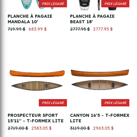
PRIX LÉGARÉ
PRIX LÉGARÉ
PLANCHE À PAGAIE
PLANCHE À PAGAIE
MANDALA 10'
BEAST 18'
719.99 $
683.99 $
2777.95 $
2777.95 $
PRIX LÉGARÉ
PRIX LÉGARÉ
PROSPECTEUR SPORT
CANYON 16'5 - T-FORMEX
15'11'' - T-FORMEX LITE
LITE
2719.00 $
2583.05 $
3119.00 $
2963.05 $