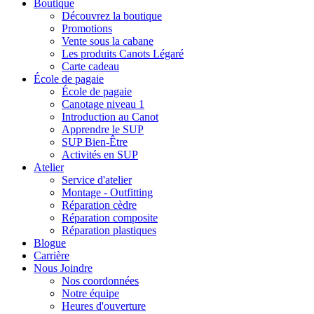
Boutique
Découvrez la boutique
Promotions
Vente sous la cabane
Les produits Canots Légaré
Carte cadeau
École de pagaie
École de pagaie
Canotage niveau 1
Introduction au Canot
Apprendre le SUP
SUP Bien-Être
Activités en SUP
Atelier
Service d'atelier
Montage - Outfitting
Réparation cèdre
Réparation composite
Réparation plastiques
Blogue
Carrière
Nous Joindre
Nos coordonnées
Notre équipe
Heures d'ouverture