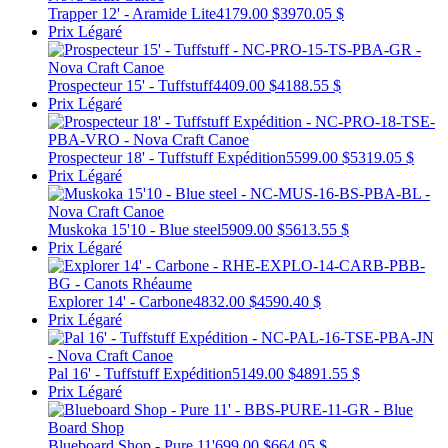
Trapper 12' - Aramide Lite
4179.00 $
3970.05 $
Prix Légaré
Prospecteur 15' - Tuffstuff
4409.00 $
4188.55 $
Prix Légaré
Prospecteur 18' - Tuffstuff Expédition
5599.00 $
5319.05 $
Prix Légaré
Muskoka 15'10 - Blue steel
5909.00 $
5613.55 $
Prix Légaré
Explorer 14' - Carbone
4832.00 $
4590.40 $
Prix Légaré
Pal 16' - Tuffstuff Expédition
5149.00 $
4891.55 $
Prix Légaré
Blueboard Shop - Pure 11'
699.00 $
664.05 $