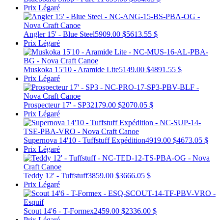
Prix Légaré
Angler 15' - Blue Steel
5909.00 $
5613.55 $
Prix Légaré
Muskoka 15'10 - Aramide Lite
5149.00 $
4891.55 $
Prix Légaré
Prospecteur 17' - SP3
2179.00 $
2070.05 $
Prix Légaré
Supernova 14'10 - Tuffstuff Expédition
4919.00 $
4673.05 $
Prix Légaré
Teddy 12' - Tuffstuff
3859.00 $
3666.05 $
Prix Légaré
Scout 14'6 - T-Formex
2459.00 $
2336.00 $
Prix Légaré