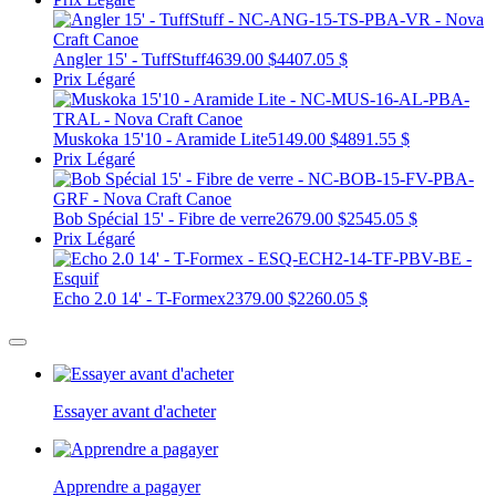
Angler 15' - TuffStuff
4639.00 $
4407.05 $
Prix Légaré
Muskoka 15'10 - Aramide Lite
5149.00 $
4891.55 $
Prix Légaré
Bob Spécial 15' - Fibre de verre
2679.00 $
2545.05 $
Prix Légaré
Echo 2.0 14' - T-Formex
2379.00 $
2260.05 $
Essayer avant d'acheter
Apprendre a pagayer