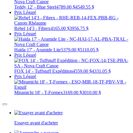
Teddy 12' - Blue Steel
4789.00 $
4549.55 $
Prix Légaré
Rebel 14'3 - Fibrex
4165.00 $
3956.75 $
Prix Légaré
Haïda 17' - Aramide Lite
5379.00 $
5110.05 $
Prix Légaré
FOX 14' - Tuffstuff Expédition
4559.00 $
4331.05 $
Prix Légaré
Miramichi 18' - T-Formex
3169.00 $
3010.00 $
Essayer avant d'acheter