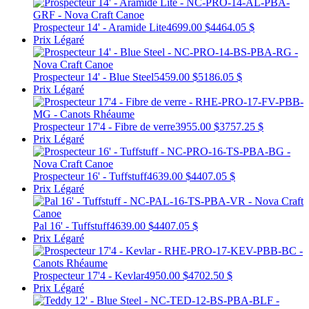
Prospecteur 14' - Aramide Lite
4699.00 $
4464.05 $
Prix Légaré
Prospecteur 14' - Blue Steel
5459.00 $
5186.05 $
Prix Légaré
Prospecteur 17'4 - Fibre de verre
3955.00 $
3757.25 $
Prix Légaré
Prospecteur 16' - Tuffstuff
4639.00 $
4407.05 $
Prix Légaré
Pal 16' - Tuffstuff
4639.00 $
4407.05 $
Prix Légaré
Prospecteur 17'4 - Kevlar
4950.00 $
4702.50 $
Prix Légaré