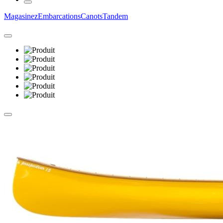
Magasinez
Embarcations
Canots
Tandem