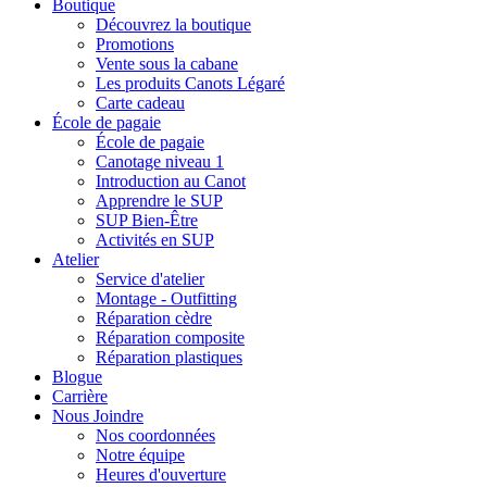
Boutique
Découvrez la boutique
Promotions
Vente sous la cabane
Les produits Canots Légaré
Carte cadeau
École de pagaie
École de pagaie
Canotage niveau 1
Introduction au Canot
Apprendre le SUP
SUP Bien-Être
Activités en SUP
Atelier
Service d'atelier
Montage - Outfitting
Réparation cèdre
Réparation composite
Réparation plastiques
Blogue
Carrière
Nous Joindre
Nos coordonnées
Notre équipe
Heures d'ouverture