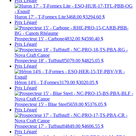
Prix Légaré
Huron 17' - T-Formex Lite
3468.00 $
3294.60 $
Prix Légaré
Prospecteur 15' - Carbone
4832.00 $
4590.40 $
Prix Légaré
Prospecteur 18' - Tuffstuff
5079.00 $
4825.05 $
Prix Légaré
Héron 14'6 - T-Formex
3179.00 $
3020.05 $
Prix Légaré
Prospecteur 15' - Blue Steel
5659.00 $
5376.05 $
Prix Légaré
Prospecteur 17' - Tuffstuff
4849.00 $
4606.55 $
Prix Légaré