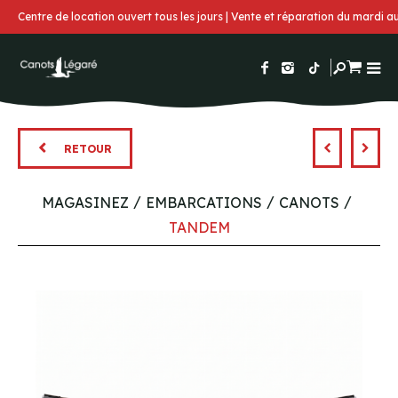
Centre de location ouvert tous les jours | Vente et réparation du mardi 
RETOUR
MAGASINEZ
EMBARCATIONS
CANOTS
TANDEM