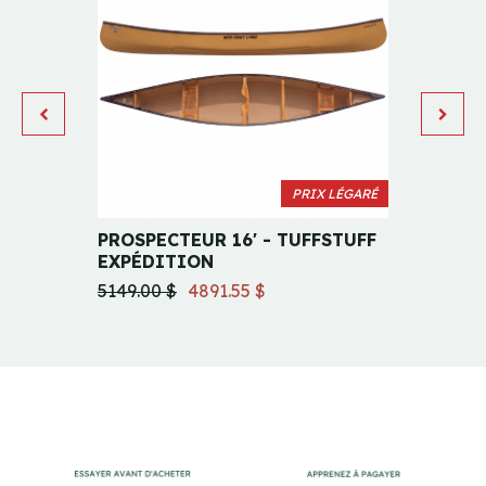
PRIX LÉGARÉ
PROSPECTEUR 16' - TUFFSTUFF
PROSP
EXPÉDITION
4639.0
5149.00 $
4891.55 $