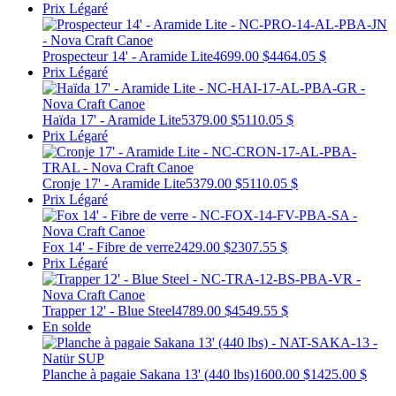
Prix Légaré
Prospecteur 14' - Aramide Lite
4699.00 $
4464.05 $
Prix Légaré
Haïda 17' - Aramide Lite
5379.00 $
5110.05 $
Prix Légaré
Cronje 17' - Aramide Lite
5379.00 $
5110.05 $
Prix Légaré
Fox 14' - Fibre de verre
2429.00 $
2307.55 $
Prix Légaré
Trapper 12' - Blue Steel
4789.00 $
4549.55 $
En solde
Planche à pagaie Sakana 13' (440 lbs)
1600.00 $
1425.00 $