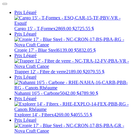
Prix Légaré
Cargo 15' - T-Formex
2869.00 $
2725.55 $
Prix Légaré
Cronje 17' - Blue Steel
6139.00 $
5832.05 $
Prix Légaré
Trapper 12' - Fibre de verre
2189.00 $
2079.55 $
Prix Légaré
Nahanni 16'5 - Carbone
5042.00 $
4789.90 $
Prix Légaré
Explorer 14' - Fibrex
4269.00 $
4055.55 $
Prix Légaré