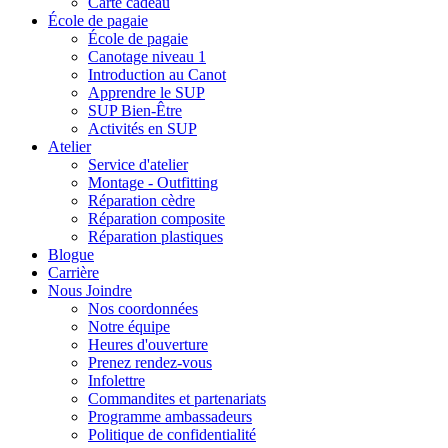
Carte cadeau
École de pagaie
École de pagaie
Canotage niveau 1
Introduction au Canot
Apprendre le SUP
SUP Bien-Être
Activités en SUP
Atelier
Service d'atelier
Montage - Outfitting
Réparation cèdre
Réparation composite
Réparation plastiques
Blogue
Carrière
Nous Joindre
Nos coordonnées
Notre équipe
Heures d'ouverture
Prenez rendez-vous
Infolettre
Commandites et partenariats
Programme ambassadeurs
Politique de confidentialité