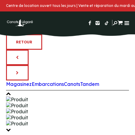
Centre de location ouvert tous les jours | Vente et réparation du mardi 
RETOUR
Magasinez
Embarcations
Canots
Tandem