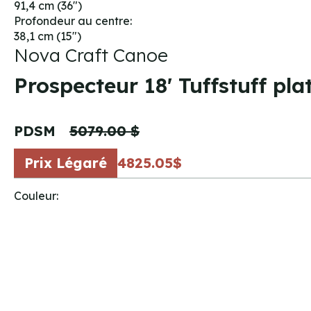
91,4 cm (36")
Profondeur au centre:
38,1 cm (15")
Nova Craft Canoe
Prospecteur 18' Tuffstuff pl
PDSM
5079.00 $
Prix Légaré
4825.05$
Couleur: