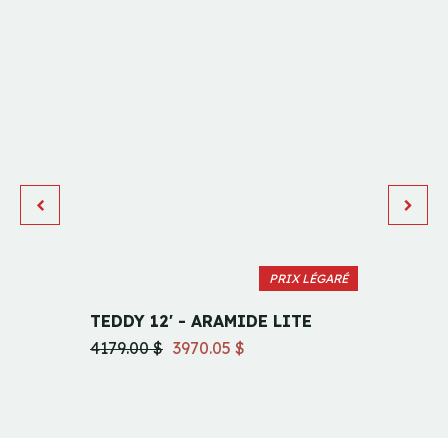
PRIX LÉGARÉ
TEDDY 12' - ARAMIDE LITE
HUDSO
VERR
4179.00 $
3970.05 $
6799.0