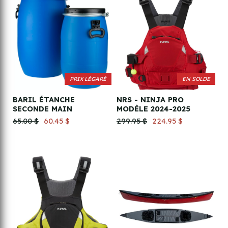
PRIX LÉGARÉ
EN SOLDE
BARIL ÉTANCHE
NRS - NINJA PRO
SECONDE MAIN
MODÈLE 2024-2025
65.00 $
60.45 $
299.95 $
224.95 $