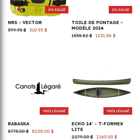
EN SOLDE
EN SOLDE
NRS - VECTOR
TOILE DE PONTAGE -
MODÈLE 2024
399.95 $
310.95 $
1538.82 $
1231.06 $
PRIX LÉGARÉ
PRIX LÉGARÉ
RABASKA
ECHO 14' - T-FORMEX
LITE
8775.00 $
8200.00 $
2279.00 $
2165.00 $