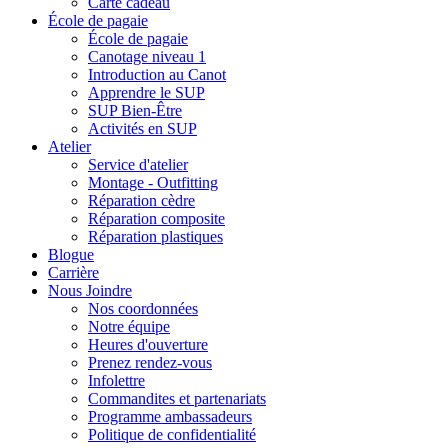
Carte cadeau
École de pagaie
École de pagaie
Canotage niveau 1
Introduction au Canot
Apprendre le SUP
SUP Bien-Être
Activités en SUP
Atelier
Service d'atelier
Montage - Outfitting
Réparation cèdre
Réparation composite
Réparation plastiques
Blogue
Carrière
Nous Joindre
Nos coordonnées
Notre équipe
Heures d'ouverture
Prenez rendez-vous
Infolettre
Commandites et partenariats
Programme ambassadeurs
Politique de confidentialité