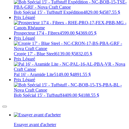
Bob Spécial 15' - Tuffstuff Expédition
4829.00 $
4587.55 $
Prix Légaré
Prospecteur 17'4 - Fibrex
4599.00 $
4369.05 $
Prix Légaré
Cronje 17' - Blue Steel
6139.00 $
5832.05 $
Prix Légaré
Pal 16' - Aramide Lite
5149.00 $
4891.55 $
Prix Légaré
Bob Spécial 15' - Tuffstuff
4409.00 $
4188.55 $
Essayer avant d'acheter