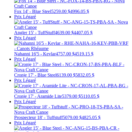
Fox 14' - Blue Steel
5259.00 $
4996.05 $
Prix Légaré
Angler 15' - TuffStuff
4639.00 $
4407.05 $
Prix Légaré
Nahanni 16'5 - Kevlar
4757.00 $
4519.15 $
Prix Légaré
Cronje 17' - Blue Steel
6139.00 $
5832.05 $
Prix Légaré
Cronje 17' - Aramide Lite
5379.00 $
5110.05 $
Prix Légaré
Prospecteur 18' - Tuffstuff
5079.00 $
4825.05 $
Prix Légaré