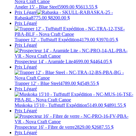
Angler 15' - Blue Steel
5909.00 $
5613.55 $
Prix Légaré
Rabaska
8775.00 $
8200.00 $
Prix Légaré
Trapper 12' - Tuffstuff Expédition
4179.00 $
3970.05 $
Prix Légaré
Prospecteur 14' - Aramide Lite
4699.00 $
4464.05 $
Prix Légaré
Trapper 12' - Blue Steel
4789.00 $
4549.55 $
Prix Légaré
Muskoka 15'10 - Tuffstuff Expédition
5149.00 $
4891.55 $
Prix Légaré
Prospecteur 16' - Fibre de verre
2829.00 $
2687.55 $
Prix Légaré