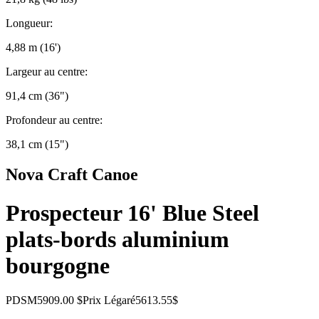
Longueur:
4,88 m (16')
Largeur au centre:
91,4 cm (36")
Profondeur au centre:
38,1 cm (15")
Nova Craft Canoe
Prospecteur 16' Blue Steel
plats-bords aluminium
bourgogne
PDSM
5909.00 $
Prix Légaré
5613.55$