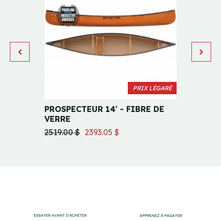
PRIX LÉGARÉ
PROSPECTEUR 14' - FIBRE DE
TEDDY
VERRE
4179.0
2519.00 $
2393.05 $