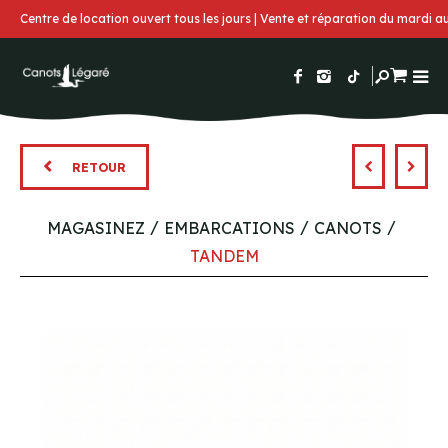
Centre de location ouvert tous les jours | Vente et réparation du mardi 
RETOUR
MAGASINEZ
EMBARCATIONS
CANOTS
TANDEM