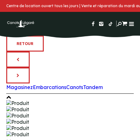
Centre de location ouvert tous les jours | Vente et réparation du mardi 
RETOUR
Magasinez
Embarcations
Canots
Tandem