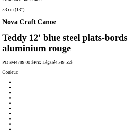
33 cm (13")
Nova Craft Canoe
Teddy 12' blue steel plats-bords
aluminium rouge
PDSM
4789.00 $
Prix Légaré
4549.55$
Couleur: