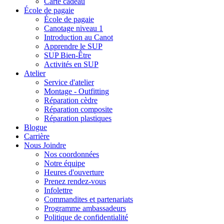
Carte cadeau
École de pagaie
École de pagaie
Canotage niveau 1
Introduction au Canot
Apprendre le SUP
SUP Bien-Être
Activités en SUP
Atelier
Service d'atelier
Montage - Outfitting
Réparation cèdre
Réparation composite
Réparation plastiques
Blogue
Carrière
Nous Joindre
Nos coordonnées
Notre équipe
Heures d'ouverture
Prenez rendez-vous
Infolettre
Commandites et partenariats
Programme ambassadeurs
Politique de confidentialité