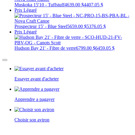
Muskoka 15'10 - Tuffstuff
4639.00 $
4407.05 $
Prix Légaré
Prospecteur 15' - Blue Steel
5659.00 $
5376.05 $
Prix Légaré
Hudson Bay 21' - Fibre de verre
6799.00 $
6459.05 $
Essayer avant d'acheter
Apprendre a pagayer
Choisir son aviron