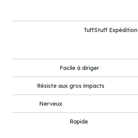
plats-
bords:
Construction
TuffStuff Expéditio
de
la
coque:
Manoeuvrabilité:
Facile à diriger
Solidité:
Résiste aux gros impacts
Stabilité:
Nerveux
Vitesse
Rapide
de
croisière: