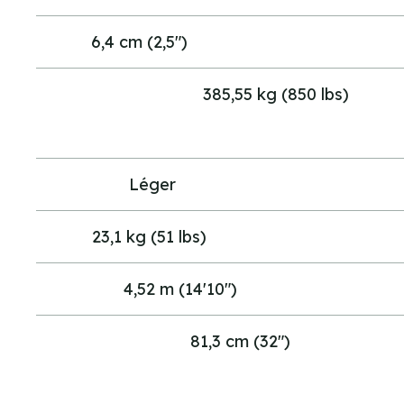
Giron:
6,4 cm (2,5")
Capacité
385,55 kg (850 lbs)
de
charge:
Pesanteur:
Léger
Poids:
23,1 kg (51 lbs)
Longueur:
4,52 m (14'10")
Largeur
81,3 cm (32")
au
centre: