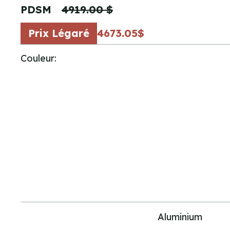
PDSM
4919.00 $
Prix Légaré
4673.05$
Couleur:
Construction
Aluminium
des