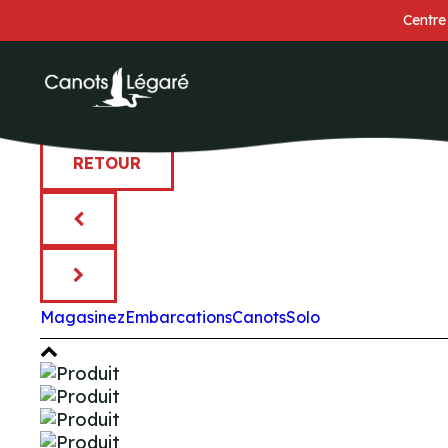
Centre
RETOUR
Magasinez
Embarcations
Canots
Solo