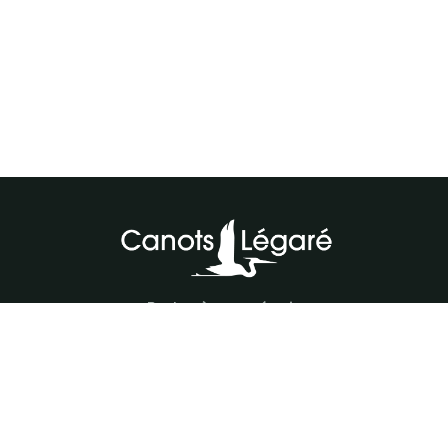
Parlez à notre équipe
418-843-7979
Suivez-nous
#canotslegare