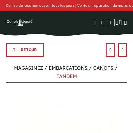
Centre de location ouvert tous les jours | Vente et réparation du mardi 
RETOUR
MAGASINEZ
EMBARCATIONS
CANOTS
TANDEM