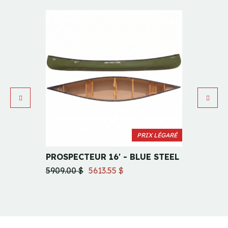
PRIX LÉGARÉ
PROSPECTEUR 16' - BLUE STEEL
ECHO 
5909.00 $
5613.55 $
2279.0