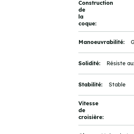
Construction
de
la
coque:
Manoeuvrabilité:
G
Solidité:
Résiste au
Stabilité:
Stable
Vitesse
de
croisière: