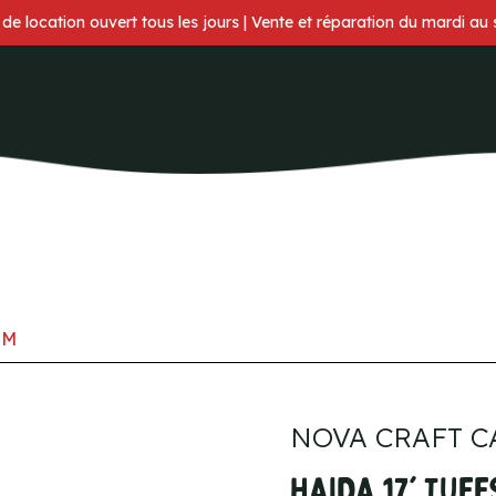
 de location ouvert tous les jours | Vente et réparation du mardi au
EM
NOVA CRAFT 
HAIDA 17' TUF