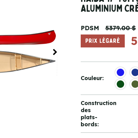
ALUMINIUM CR
PDSM
5379.00 $
5
PRIX LÉGARÉ
Couleur:
Construction
des
plats-
bords: