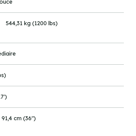
pouce
544,31 kg (1200 lbs)
diaire
bs)
7')
91,4 cm (36")