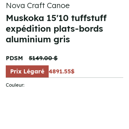
Nova Craft Canoe
Muskoka 15'10 tuffstuff
expédition plats-bords
aluminium gris
PDSM
5149.00 $
Prix Légaré
4891.55$
Couleur: