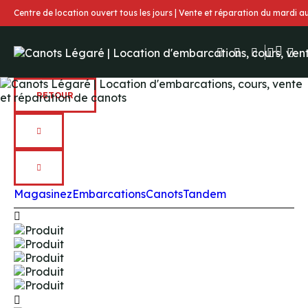
Centre de location ouvert tous les jours | Vente et réparation du mardi 
RETOUR
Magasinez
Embarcations
Canots
Tandem