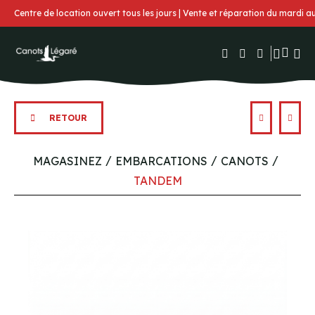
Centre de location ouvert tous les jours | Vente et réparation du mardi 
RETOUR
MAGASINEZ
EMBARCATIONS
CANOTS
TANDEM