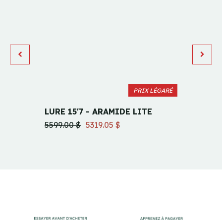
PRIX LÉGARÉ
LURE 15'7 - ARAMIDE LITE
HAÏDA
5599.00 $
5319.05 $
2979.0