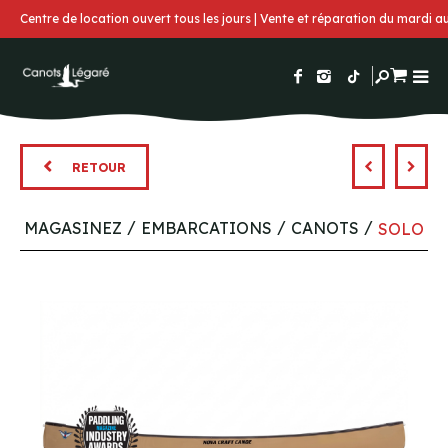
Centre de location ouvert tous les jours | Vente et réparation du mardi 
RETOUR
MAGASINEZ
EMBARCATIONS
CANOTS
SOLO