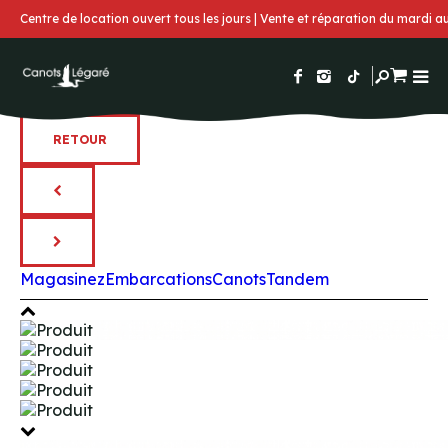
Centre de location ouvert tous les jours | Vente et réparation du mardi 
RETOUR
Magasinez
Embarcations
Canots
Tandem