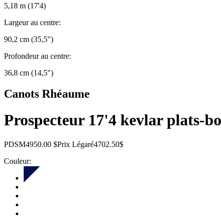
5,18 m (17'4)
Largeur au centre:
90,2 cm (35,5")
Profondeur au centre:
36,8 cm (14,5")
Canots Rhéaume
Prospecteur 17'4 kevlar plats-bo
PDSM
4950.00 $
Prix Légaré
4702.50$
Couleur: