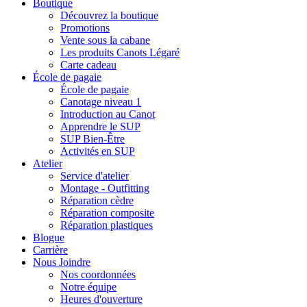
Boutique
Découvrez la boutique
Promotions
Vente sous la cabane
Les produits Canots Légaré
Carte cadeau
École de pagaie
École de pagaie
Canotage niveau 1
Introduction au Canot
Apprendre le SUP
SUP Bien-Être
Activités en SUP
Atelier
Service d'atelier
Montage - Outfitting
Réparation cèdre
Réparation composite
Réparation plastiques
Blogue
Carrière
Nous Joindre
Nos coordonnées
Notre équipe
Heures d'ouverture