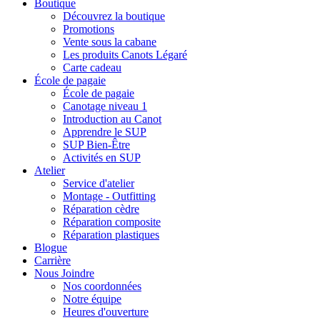
Boutique
Découvrez la boutique
Promotions
Vente sous la cabane
Les produits Canots Légaré
Carte cadeau
École de pagaie
École de pagaie
Canotage niveau 1
Introduction au Canot
Apprendre le SUP
SUP Bien-Être
Activités en SUP
Atelier
Service d'atelier
Montage - Outfitting
Réparation cèdre
Réparation composite
Réparation plastiques
Blogue
Carrière
Nous Joindre
Nos coordonnées
Notre équipe
Heures d'ouverture